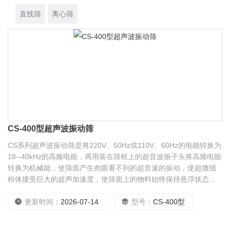
直线筛
离心筛
CS-400型超声波振动筛
CS系列超声波振动筛是将220V、50Hz或110V、60Hz的电能转换为
18--40kHz的高频电能，再用装在筛框上的超音波振子头将高频电能
转换为机械能，使筛面产生肉眼看不到的超音速的振动，使超微细
粉体接受巨大的超声加速度，使筛面上的物料始终保持悬浮状态，
从而抑制粘附、摩擦、平降、楔入等堵网因素， 进而达到高效筛分
和清网的目的，使超微细粉筛分成为易事。特别适合高品质、精细
更新时间：
2026-07-14
型号：
CS-400型
粉体的用户使用。