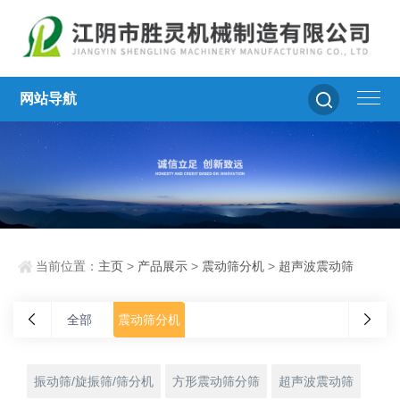
网站导航
当前位置：
主页
>
产品展示
>
震动筛分机
>
超声波震动筛
全部
震动筛分机
振动筛/旋振筛/筛分机
方形震动筛分筛
超声波震动筛