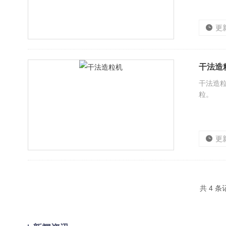
更
干法造
干法造粒
粒。
更
共 4 