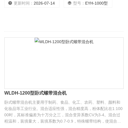
动的共同作用下，物料在短时间内得到充分的混合。该机为分批次
更新时间：
2026-07-14
型号：
EYH-1000型
混合，每批可混合50-10000公斤
WLDH-1200型卧式螺带混合机
卧式螺带混合机主要用于制药、食品、化工、农药、塑料、颜料和
化妆品等工业行业。混合适应性强，混合精度高，粉体配比在1:100
00时，其标准偏差为十万分之三，混合变异系数CV为3-4。混合过
程温和，装填量大，装填系数为0.7-0.9，特殊螺带结构，使混合均
匀.密封操作，噪声小，*。结构紧凑，占地小，使用和维护方便，每