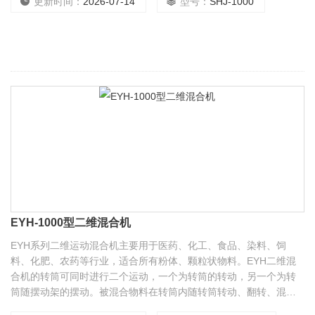
液（即液体与液体）混合。产品具有混合时间短、生产产能高、混
更新时间：
2026-07-14
型号：
SHJ-1000
合均匀、使用成本低、效率高、卸料方便快捷等特点
EYH-1000型二维混合机
EYH系列二维运动混合机主要用于医药、化工、食品、染料、饲
料、化肥、农药等行业，适合所有粉体、颗粒状物料。EYH二维混
合机的转筒可同时进行二个运动，一个为转筒的转动，另一个为转
筒随摆动架的摆动。被混合物料在转筒内随转筒转动、翻转、混合
的同时，又随转筒的摆动而发生左右来回的掺混运动，在这两个运