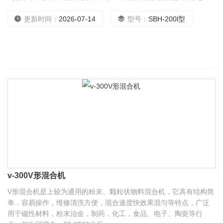
动，使各种物料在混合过程中，加速了流动和扩散作用，物料无离
心力作用，无比重偏析及分层，积聚现象，*。物料可有悬殊的比
更新时间：
2026-07-14
型号：
SBH-200l型
重，混合率达99.9%以上，本机可根据用
v-300V形混合机
V形混合机是上较为通用的粉末、颗粒状物料混合机，它具有结构简
单，容易操作，维修清洗方便，混合速度快效果混匀等特点，广泛
用于磁性材料，粉末治金，制药，化工，食品、电子、陶瓷等行