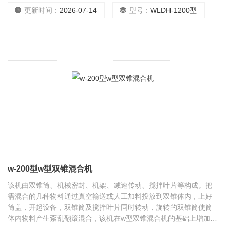
批可装料10-12000公斤，每批通常混合时间为6-30分钟（可调）。
更新时间：
2026-07-14
型号：
WLDH-1200型
w-200型w型双锥混合机
该机由双锥筒、机械密封、机架、减速传动、搅拌叶片等构成。把
需混合的几种物料通过真空输送或人工加料投放到双锥体内，上好
筒盖，开起设备，双锥筒及搅拌叶片同时转动，旋转的双锥筒使筒
体内物料产生紊乱翻滚混合，该机在w型双锥混合机的基础上增加了