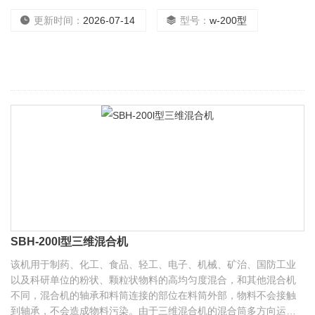
搅拌装置,高速旋转的搅拌叶片打碎结团物料，使物料在筒体内快速
混合。工作过程*，无沉积，可使混合的物料快速达到均匀*每次可混
更新时间：
2026-07-14
型号：
w-200型
合：20-6000公斤
SBH-200l型三维混合机
该机用于制药、化工、食品、轻工、电子、机械、矿治、国防工业
以及科研单位的粉状、颗粒状物料的高均匀度混合，和其他混合机
不同，混合机的轴承和料筒连接的部位在料筒外部，物料不会接触
到轴承，不会造成物料污染。由于三维混合机的混合筒多方向运