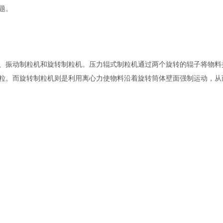
题。
、振动制粒机和旋转制粒机。压力辊式制粒机通过两个旋转的辊子将物料
粒。而旋转制粒机则是利用离心力使物料沿着旋转筒体壁面强制运动，从