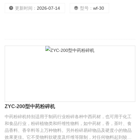
好的效果。粉碎细度：8-300目可调，时产量可达50-800kg。本机
采用全不锈钢制造，无粉尘污染，经GMP医药卫生标准验证，，可
更新时间：
2026-07-14
型号：
wf-30
在无尘车间内使用。
ZYC-200型中药粉碎机
中药粉碎机特别适用于制药行业粉碎各种中西药材，也可用于化工
和食品行业，粉碎植物类和纤维性物料，如中药材，香，茶叶、食
品香料、香辛料等上万种物料。另外粉碎易碎物品及硬度小的物品
效果更佳。它不受物料软硬度及纤维等限制，对任何物料起到较好