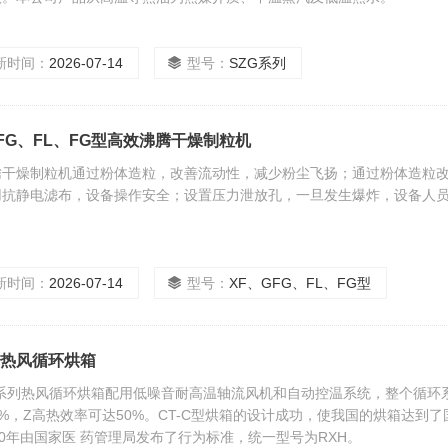
新时间：
2026-07-14
型号：
SZG系列
GFG、FL、FG型高效沸腾干燥制粒机
腾干燥制粒机通过粉体造粒，改善流动性，减少粉尘飞扬；通过粉体造粒
用抗静电滤布，设备操作安全；设置压力泄放孔，一旦发生爆炸，设备人员
新时间：
2026-07-14
型号：
XF、GFG、FL、FG型
C型热风循环烘箱
型系列热风循环烘箱配用低噪音耐高温轴流风机和自动控温系统，整个循环
45%，Z高热效率可达50%。CT-C型烘箱的设计成功，使我国的烘箱达
90年由国家医 药管理局发布了行为标准，统一型号为RXH。