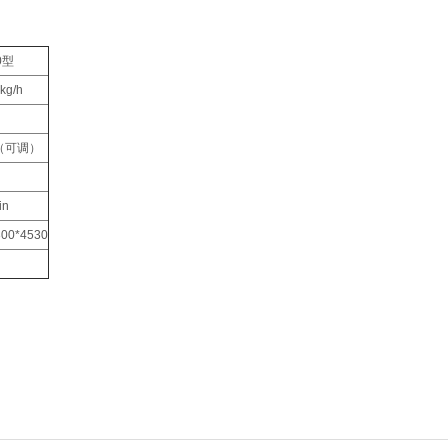
0型
kg/h
0（可调）
w
in
300*4530