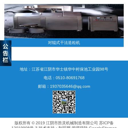
对辊式干法造粒机
地址：江苏省江阴市华士镇华中村保池工业园98号
电话：0510-80691768
邮箱：1937035646@qq.com
干法造粒机
版权所有 © 2019 江阴市胜灵机械制造有限公司
苏ICP备
12019908号-3
技术支持：
制药网
管理登陆
GoogleSitemap