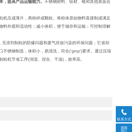
本，提高产品运输能力。
不锈钢材料、钛材、铬和其他表面合
粒机压成薄片，再粉碎成颗粒。将粉体原始物料直接制成满足
物料外观和流动性；减小体积，便于储存和运输；可控制溶解
，无溶剂制粒的防爆问题和废气排放污染的环保问题；它省却
口不锈钢制造，体积小，易清洗，符合('gmp')要求。通过压缩
粒机节省工序(润湿、捏合、干澡)，效率高。
联系方式