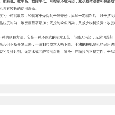
、能耗低、效率高、故障率低。可控制环境污染，减少粉体浪费和包装成
机具有较长的使用寿命。
的中药提取液，经喷雾干燥得到干浸膏粉，添加一定辅料后，以干挤制
品粒度均匀，堆密度显著增加；既控制粉尘污染，又减少物料浪费；改善
一种的制粒方法。它是一种环保式的制粒工艺，节能无污染，无需润湿剂
粘合剂不断开发出来，干法制粒成本大幅下降。
干法制粒机
整机均采用进
裂的良好片剂。无需水或乙醉等润湿剂，避免生产颗拉的不稳定性。干法制
！