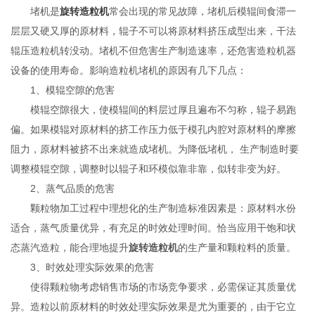
堵机是
旋转造粒机
常会出现的常见故障，堵机后模辊间食滞一
层层又硬又厚的原材料，辊子不可以将原材料挤压成型出来，干法
辊压造粒机转没动。堵机不但危害生产制造速率，还危害造粒机器
设备的使用寿命。影响造粒机堵机的原因有几下几点：
1、模辊空隙的危害
模辊空隙很大，使模辊间的料层过厚且遍布不匀称，辊子易跑
偏。如果模辊对原材料的挤工作压力低于模孔内腔对原材料的摩擦
阻力，原材料被挤不出来就造成堵机。为降低堵机， 生产制造时要
调整模辊空隙，调整时以辊子和环模似靠非靠，似转非变为好。
2、蒸气品质的危害
颗粒物加工过程中理想化的生产制造标准因素是：原材料水份
适合，蒸气质量优异，有充足的时效处理时间。恰当应用干饱和状
态蒸汽造粒，能合理地提升
旋转造粒机
的生产量和颗粒料的质量。
3、时效处理实际效果的危害
使得颗粒物考虑销售市场的市场竞争要求，必需保证其质量优
异。造粒以前原材料的时效处理实际效果是尤为重要的，由于它立