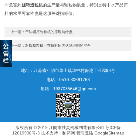
即危害到
旋转造粒机
的生产量与颗粒物质量，特别是特中水产品饵
料的水里可靠性也是这项关键指标值。
上一篇：
干法辊压制粒机的原理与特点
下一篇：
对辊制粒机可在短时间内达到理想的混合
地址：江苏省江阴市华士镇华中村保池工业园98号
电话：0510-80691768
邮箱：1937035646@qq.com
版权所有 © 2019 江阴市胜灵机械制造有限公司
苏ICP备
12019908号-3
技术支持：
制药网
管理登陆
GoogleSitemap